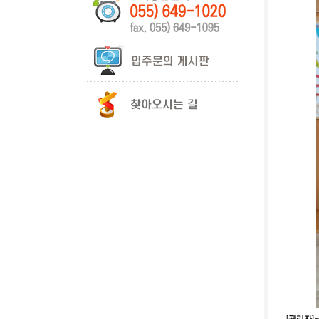
[
관리자
]