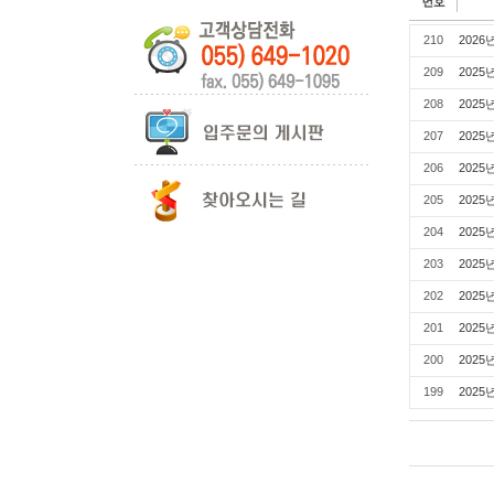
210
202
209
202
208
2025
207
2025
206
2025
205
2025
204
2025
203
2025
202
2025
201
2025
200
2025
199
2025